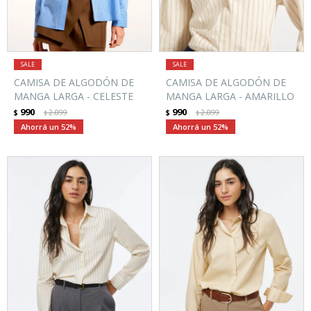
CAMISA DE ALGODÓN DE
CAMISA DE ALGODÓN DE
MANGA LARGA - CELESTE
MANGA LARGA - AMARILLO
990
990
$
2.099
$
2.099
$
$
52
52