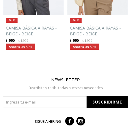
CAMISA BÁSICA A RAYAS -
CAMISA BÁSICA A RAYAS -
BEIGE - BEIGE
BEIGE - BEIGE
990
990
$
1.999
$
1.999
$
$
50
50
NEWSLETTER
¡Suscribite y recibí todas nuestras novedades!
SUSCRIBIRME



SIGUE A HERING