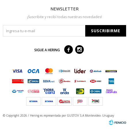
NEWSLETTER
¡Suscribite y recibí todas nuestras novedades!
SUSCRIBIRME



SIGUE A HERING
© Copyright 2026 / Hering
es representada por GUSTOV S.A Montevideo- Uruguay