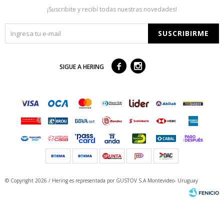
¡Suscribite y recibí todas nuestras novedades!
SUSCRIBIRME



SIGUE A HERING
© Copyright 2026 / Hering
es representada por GUSTOV S.A Montevideo- Uruguay