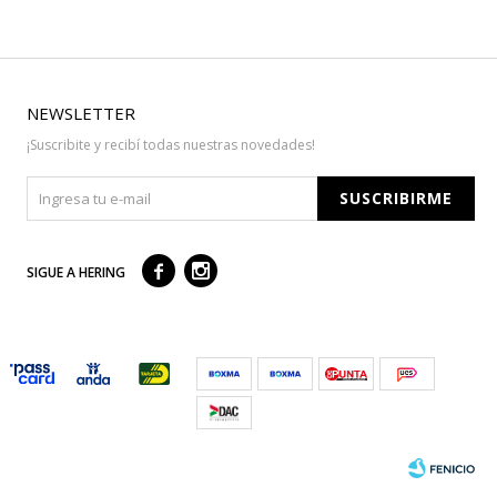
NEWSLETTER
¡Suscribite y recibí todas nuestras novedades!
SUSCRIBIRME



SIGUE A HERING