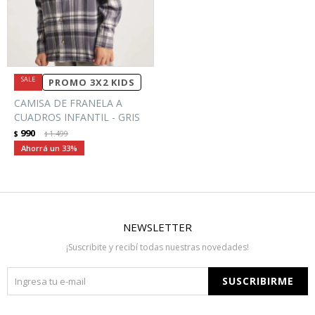
PROMO 3X2 KIDS
CAMISA DE FRANELA A
CUADROS INFANTIL - GRIS
990
$
1.499
$
33
NEWSLETTER
¡Suscribite y recibí todas nuestras novedades!
SUSCRIBIRME