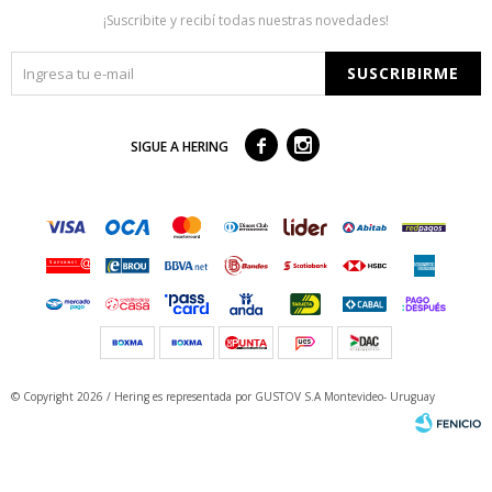
¡Suscribite y recibí todas nuestras novedades!
SUSCRIBIRME



SIGUE A HERING
© Copyright 2026 / Hering
es representada por GUSTOV S.A Montevideo- Uruguay