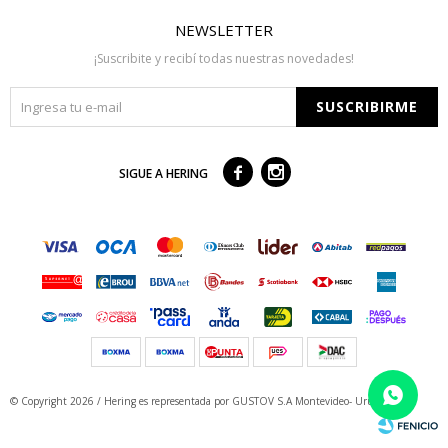
NEWSLETTER
¡Suscribite y recibí todas nuestras novedades!
SUSCRIBIRME



SIGUE A HERING
© Copyright 2026 / Hering
es representada por GUSTOV S.A Montevideo- Uruguay