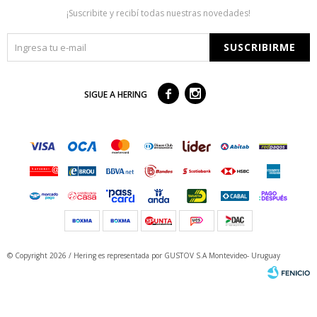
¡Suscribite y recibí todas nuestras novedades!
SUSCRIBIRME



SIGUE A HERING
© Copyright 2026 / Hering
es representada por GUSTOV S.A Montevideo- Uruguay