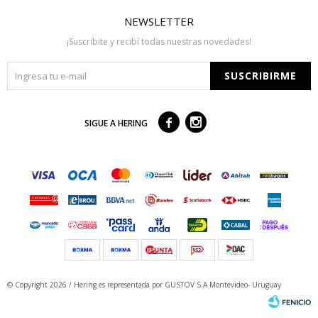
NEWSLETTER
¡Suscribite y recibí todas nuestras novedades!
SUSCRIBIRME



SIGUE A HERING
© Copyright 2026 / Hering
es representada por GUSTOV S.A Montevideo- Uruguay