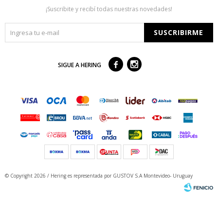
¡Suscribite y recibí todas nuestras novedades!
SUSCRIBIRME



SIGUE A HERING
© Copyright 2026 / Hering
es representada por GUSTOV S.A Montevideo- Uruguay