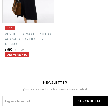
VESTIDO LARGO DE PUNTO
ACANALADO - NEGRO -
NEGRO
990
$
1.799
$
44
NEWSLETTER
¡Suscribite y recibí todas nuestras novedades!
SUSCRIBIRME