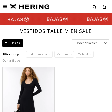

VESTIDOS TALLE M EN SALE
Recientes
Filtrando por:
Indumentaria
Vestidos
Talle M
Quitar filtros