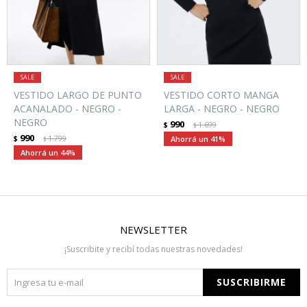
VESTIDO LARGO DE PUNTO
VESTIDO CORTO MANGA
ACANALADO - NEGRO -
LARGA - NEGRO - NEGRO
NEGRO
990
$
1.699
$
990
$
1.799
41
$
44
NEWSLETTER
¡Suscribite y recibí todas nuestras novedades!
SUSCRIBIRME