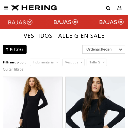

VESTIDOS TALLE G EN SALE
Recientes
Filtrando por:
Indumentaria
Vestidos
Talle G
Quitar filtros