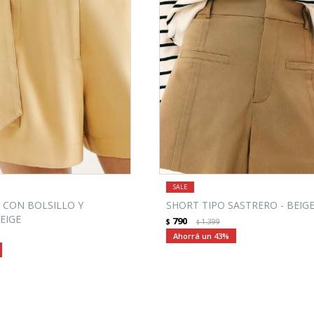
 CON BOLSILLO Y
SHORT TIPO SASTRERO - BEIG
EIGE
790
$
1.399
$
43