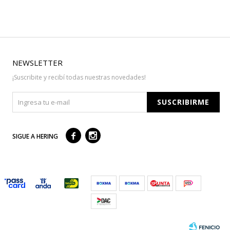
NEWSLETTER
¡Suscribite y recibí todas nuestras novedades!
SUSCRIBIRME



SIGUE A HERING