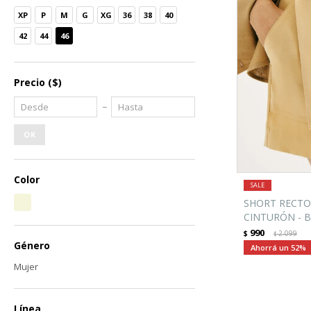
XP
P
M
G
XG
36
38
40
42
44
46
Precio
($)
OK
Color
SHORT RECTO
CINTURÓN - B
990
$
2.099
$
Género
52
Mujer
Línea