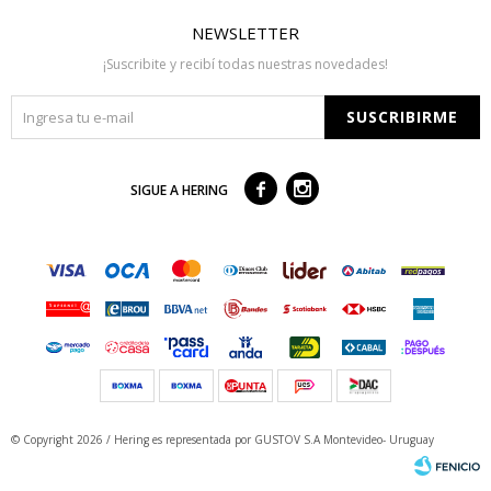
NEWSLETTER
¡Suscribite y recibí todas nuestras novedades!
SUSCRIBIRME



SIGUE A HERING
© Copyright 2026 / Hering
es representada por GUSTOV S.A Montevideo- Uruguay