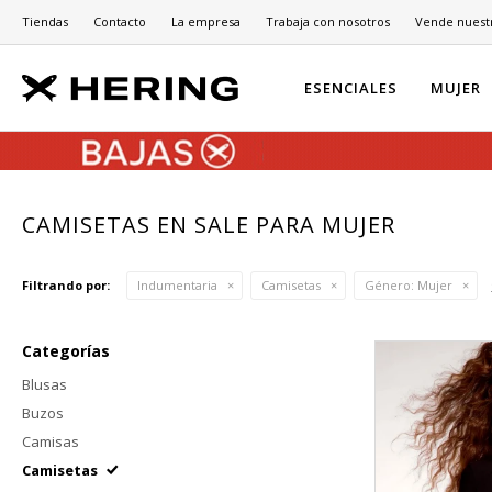
Tiendas
Contacto
La empresa
Trabaja con nosotros
Vende nuest
ESENCIALES
MUJER
CAMISETAS EN SALE PARA MUJER
Filtrando por:
Indumentaria
Camisetas
Género:
Mujer
Categorías
Blusas
Buzos
Camisas
Camisetas