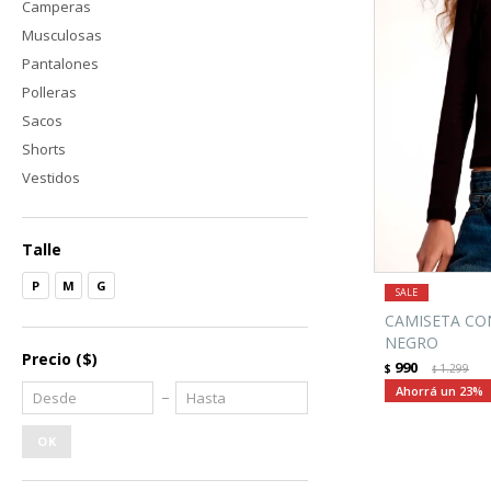
Camperas
Musculosas
Pantalones
Polleras
Sacos
Shorts
Vestidos
Talle
P
M
G
CAMISETA CON
NEGRO
Precio
($)
990
$
1.299
$
23
OK