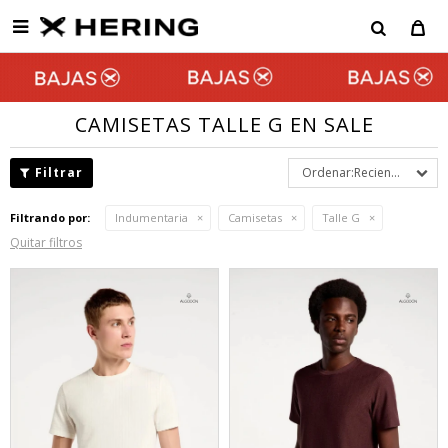

CAMISETAS TALLE G EN SALE
Recientes
Filtrando por:
Indumentaria
Camisetas
Talle G
Quitar filtros