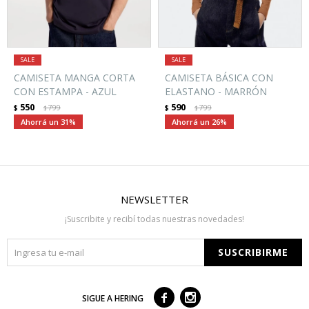
CAMISETA MANGA CORTA
CAMISETA BÁSICA CON
CON ESTAMPA - AZUL
ELASTANO - MARRÓN
550
590
$
799
$
799
$
$
31
26
NEWSLETTER
¡Suscribite y recibí todas nuestras novedades!
SUSCRIBIRME



SIGUE A HERING