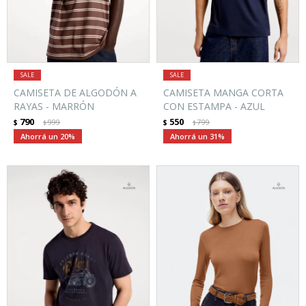
CAMISETA DE ALGODÓN A
CAMISETA MANGA CORTA
RAYAS - MARRÓN
CON ESTAMPA - AZUL
790
550
$
999
$
799
$
$
20
31