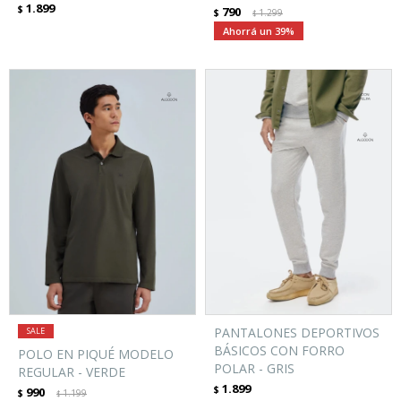
1.899
$
790
$
1.299
$
39
PANTALONES DEPORTIVOS
BÁSICOS CON FORRO
POLO EN PIQUÉ MODELO
POLAR - GRIS
REGULAR - VERDE
1.899
$
990
$
1.199
$