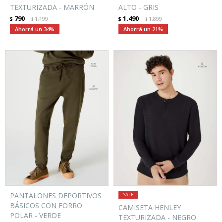
TEXTURIZADA - MARRÓN
ALTO - GRIS
790
1.490
$
1.199
$
1.899
$
$
34
21
PANTALONES DEPORTIVOS
BÁSICOS CON FORRO
CAMISETA HENLEY
POLAR - VERDE
TEXTURIZADA - NEGRO