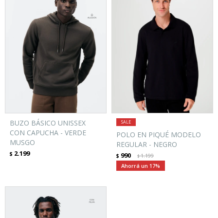
BUZO BÁSICO UNISSEX
CON CAPUCHA - VERDE
POLO EN PIQUÉ MODELO
MUSGO
REGULAR - NEGRO
2.199
$
990
$
1.199
$
17