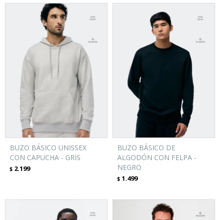
BUZO BÁSICO UNISSEX
BUZO BÁSICO DE
CON CAPUCHA - GRIS
ALGODÓN CON FELPA -
NEGRO
2.199
$
1.499
$