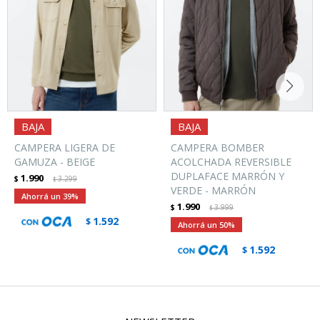
CAMPERA LIGERA DE
CAMPERA BOMBER
GAMUZA - BEIGE
ACOLCHADA REVERSIBLE
DUPLAFACE MARRÓN Y
1.990
$
3.299
$
VERDE - MARRÓN
39
1.990
$
3.999
$
1.592
$
50
1.592
$