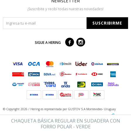
NEWSLETTER
¡Suscribite y recibí todas nuestras novedades!
SUSCRIBIRME



SIGUE A HERING
© Copyright 2026 / Hering
es representada por GUSTOV S.A Montevideo- Uruguay
CHAQUETA BÁSICA REGULAR EN SUDADERA CON
FORRO POLAR - VERDE