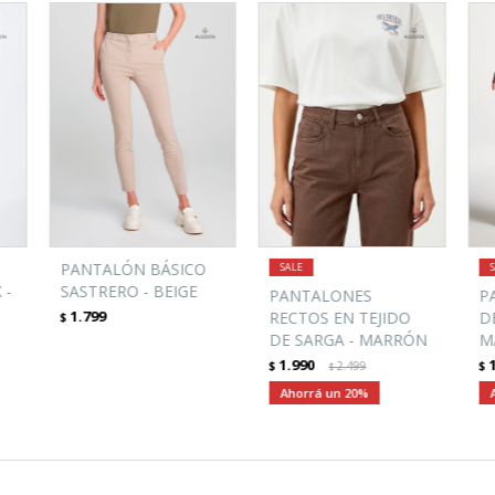
PANTALÓN BÁSICO
 -
SASTRERO - BEIGE
PANTALONES
P
1.799
RECTOS EN TEJIDO
D
$
DE SARGA - MARRÓN
M
1.990
$
2.499
$
$
20