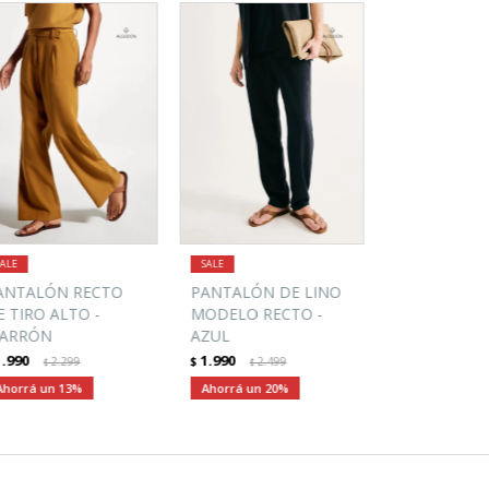
ANTALÓN RECTO
PANTALÓN DE LINO
E TIRO ALTO -
MODELO RECTO -
ARRÓN
AZUL
1.990
1.990
2.299
$
2.499
$
$
13
20