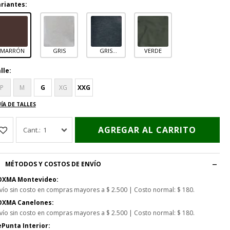
riantes:
MARRÓN
GRIS
GRIS
VERDE
OSCURO
lle:
P
M
G
XG
XXG
ÍA DE TALLES
AGREGAR AL CARRITO
1
MÉTODOS Y COSTOS DE ENVÍO
OXMA Montevideo:
vío sin costo en compras mayores a $ 2.500 | Costo normal: $ 180.
OXMA Canelones:
vío sin costo en compras mayores a $ 2.500 | Costo normal: $ 180.
Punta Interior: