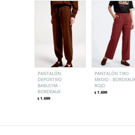
PANTALÓN
PANTALÓN TIRO
DEPORTIVO
MEDIO - BORDEAUX
BABUCHA -
ROJO
BORDEAUX
1.699
$
1.699
$