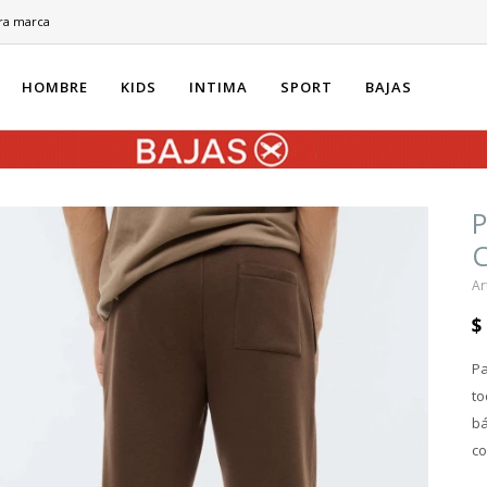
ra marca
HOMBRE
KIDS
INTIMA
SPORT
BAJAS
$
Pa
to
bá
co