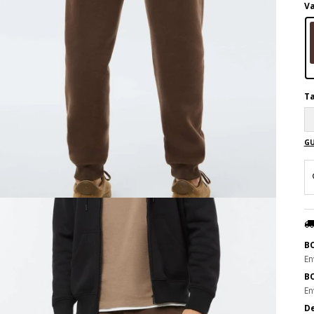
Va
Ta
GU
B
En
B
En
De