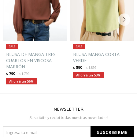
BLUSA DE MANGA TRES
BLUSA MANGA CORTA -
CUARTOS EN VISCOSA -
VERDE
MARRÓN
890
$
1.899
$
790
$
1.799
$
53
56
NEWSLETTER
¡Suscribite y recibí todas nuestras novedades!
SUSCRIBIRME