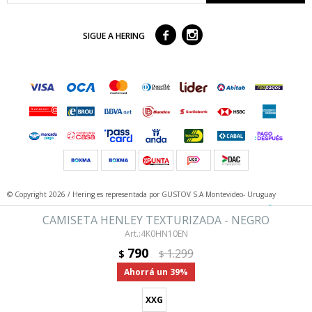



SIGUE A HERING
© Copyright 2026 / Hering
es representada por GUSTOV S.A Montevideo- Uruguay
CAMISETA HENLEY TEXTURIZADA - NEGRO
4K0HN10EN
790
1.299
$
$
39
XXG
Fenicio