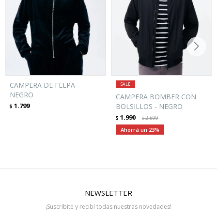
CAMPERA DE FELPA -
NEGRO
CAMPERA BOMBER CON
1.799
BOLSILLOS - NEGRO
$
1.990
$
2.599
$
23
NEWSLETTER
¡Suscribite y recibí todas nuestras novedades!