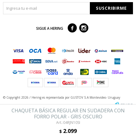
SUSCRIBIRME



SIGUE A HERING
© Copyright 2026 / Hering
es representada por GUSTOV S.A Montevideo- Uruguay
CHAQUETA BÁSICA REGULAR EN SUDADERA CON
FORRO POLAR - GRIS OSCURO
04RJN10SI
2.099
$