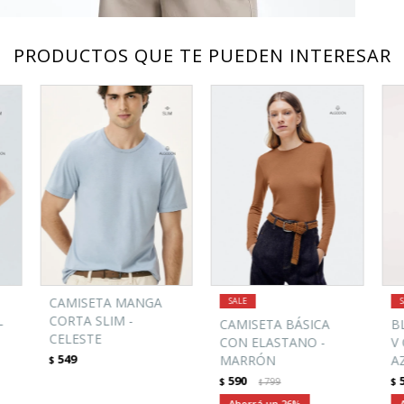
PRODUCTOS QUE TE PUEDEN INTERESAR
CAMISETA MANGA
L
CORTA SLIM -
CAMISETA BÁSICA
B
CELESTE
CON ELASTANO -
V
549
MARRÓN
A
$
590
$
799
$
$
26