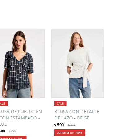
LUSA DE CUELLO EN
BLUSA CON DETALLE
 CON ESTAMPADO -
DE LAZO - BEIGE
ZUL
590
$
999
$
590
899
$
40
34