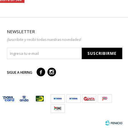
NEWSLETTER
¡Suscribite y recibí todas nuestras novedades!
SUSCRIBIRME



SIGUE A HERING