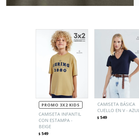
CAMISETA BÁSICA
PROMO 3X2 KIDS
CUELLO EN V - AZU
CAMISETA INFANTIL
549
$
CON ESTAMPA -
BEIGE
549
$