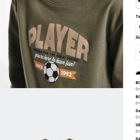
Ta
GU
B
En
B
En
De
En
UE
En
DA