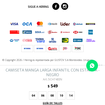



SIGUE A HERING
© Copyright 2026 / Hering
es representada por GUSTOV S.A Montevideo- Uruguay
CAMISETA MANGA LARGA INFANTIL CON ESTAMPA -
NEGRO
5CH74EEN
549
$
04
06
08
10
14
Fenicio
GUÍA DE TALLES