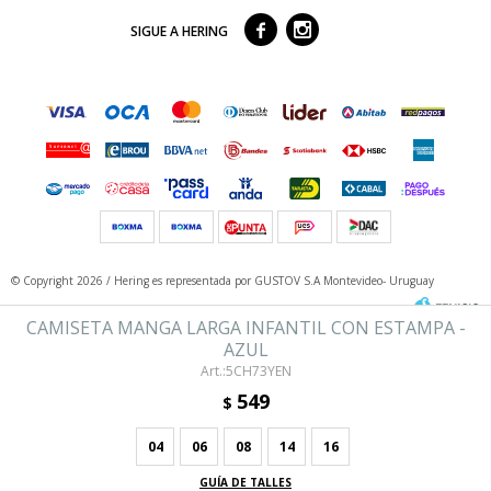



SIGUE A HERING
© Copyright 2026 / Hering
es representada por GUSTOV S.A Montevideo- Uruguay
CAMISETA MANGA LARGA INFANTIL CON ESTAMPA -
AZUL
5CH73YEN
549
$
04
06
08
14
16
Fenicio
GUÍA DE TALLES