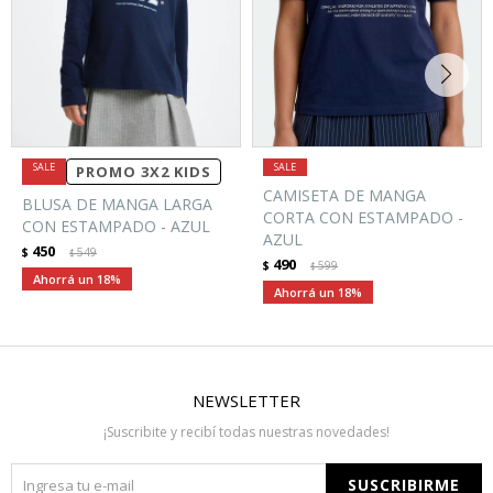
PROMO 3X2 KIDS
CAMISETA DE MANGA
BLUSA DE MANGA LARGA
CORTA CON ESTAMPADO -
CON ESTAMPADO - AZUL
AZUL
450
$
549
$
490
$
599
$
18
18
NEWSLETTER
¡Suscribite y recibí todas nuestras novedades!
SUSCRIBIRME