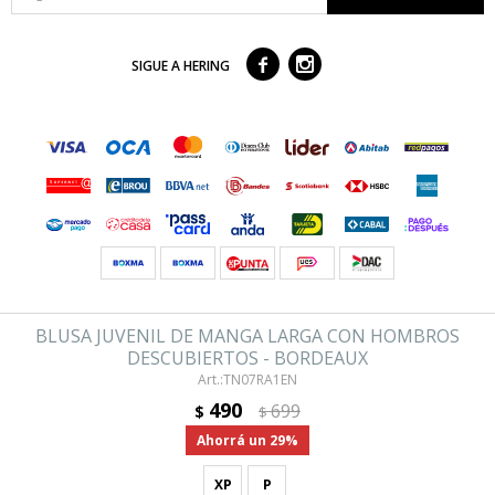



SIGUE A HERING
© Copyright 2026 / Hering
es representada por GUSTOV S.A Montevideo- Uruguay
BLUSA JUVENIL DE MANGA LARGA CON HOMBROS
DESCUBIERTOS - BORDEAUX
TN07RA1EN
490
699
$
$
29
XP
P
Fenicio