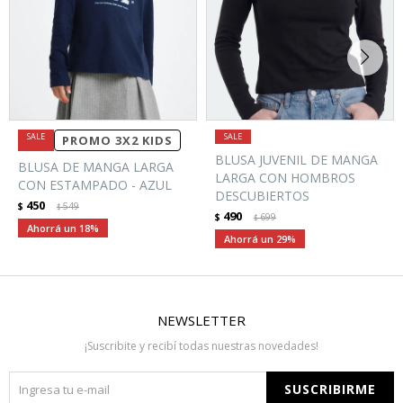
PROMO 3X2 KIDS
BLUSA JUVENIL DE MANGA
BLUSA DE MANGA LARGA
LARGA CON HOMBROS
CON ESTAMPADO - AZUL
DESCUBIERTOS
450
$
549
$
490
$
699
$
18
29
NEWSLETTER
¡Suscribite y recibí todas nuestras novedades!
SUSCRIBIRME