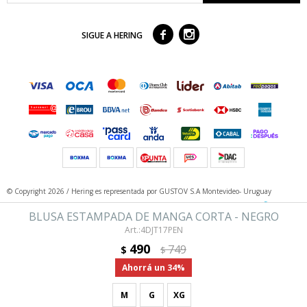



SIGUE A HERING
© Copyright 2026 / Hering
es representada por GUSTOV S.A Montevideo- Uruguay
BLUSA ESTAMPADA DE MANGA CORTA - NEGRO
4DJT17PEN
490
749
$
$
34
M
G
XG
Fenicio