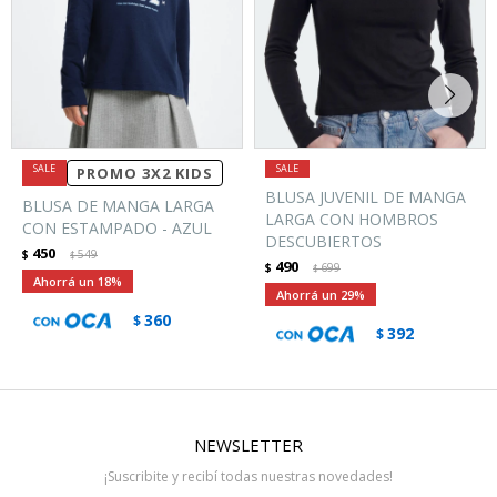
PROMO 3X2 KIDS
BLUSA JUVENIL DE MANGA
BLUSA DE MANGA LARGA
LARGA CON HOMBROS
CON ESTAMPADO - AZUL
DESCUBIERTOS
450
$
549
$
490
$
699
$
18
29
360
$
392
$
NEWSLETTER
¡Suscribite y recibí todas nuestras novedades!