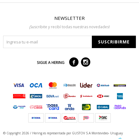
NEWSLETTER
¡Suscribite y recibí todas nuestras novedades!
SUSCRIBIRME



SIGUE A HERING
© Copyright 2026 / Hering
es representada por GUSTOV S.A Montevideo- Uruguay