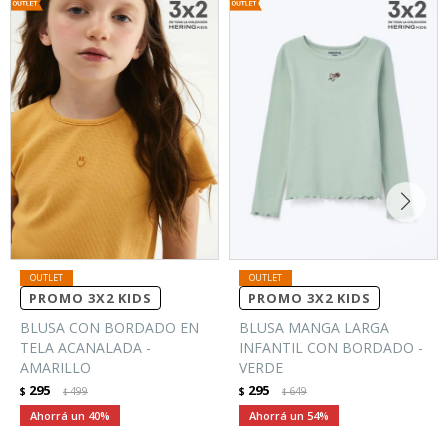
PROMO 3X2 KIDS
PROMO 3X2 KIDS
BLUSA CON BORDADO EN
BLUSA MANGA LARGA
TELA ACANALADA -
INFANTIL CON BORDADO -
AMARILLO
VERDE
295
295
$
499
$
649
$
$
40
54