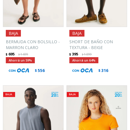
BERMUDA CON BOLSILLO -
SHORT DE BAÑO CON
MARRON CLARO
TEXTURA - BEIGE
695
395
$
1.699
$
1.099
$
$
59
64
556
316
$
$