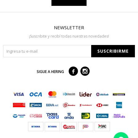
NEWSLETTER
¡Suscribite y recibí todas nuestras novedades!
SUSCRIBIRME



SIGUE A HERING