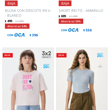
BLUSA CON DESCOTE EN U
SHORT RECTO - AMARILLO
- BLANCO
695
$
1.399
$
495
$
1.099
50
$
54
556
$
396
$