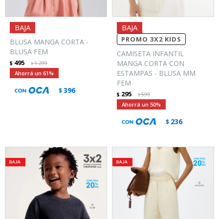
PROMO 3X2 KIDS
BLUSA MANGA CORTA -
BLUSA FEM
CAMISETA INFANTIL
495
MANGA CORTA CON
$
1.299
$
ESTAMPAS - BLUSA MM
61
FEM
396
$
295
$
599
$
50
236
$