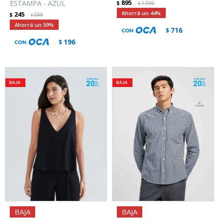
895
ESTAMPA - AZUL
$
1.599
$
44
245
$
599
$
59
716
$
196
$