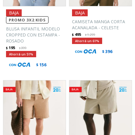
PROMO 3X2 KIDS
CAMISETA MANGA CORTA
ACANALADA - CELESTE
BLUSA INFANTIL MODELO
495
CROPPED CON ESTAMPA -
$
1.299
$
ROSADO
61
195
$
399
$
396
$
51
156
$