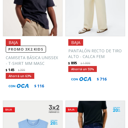
PROMO 3X2 KIDS
PANTALÓN RECTO DE TIRO
ALTO - CALCA FEM
CAMISETA BÁSICA UNISSEX
895
- T-SHIRT MM MASC
$
1.999
$
55
145
$
399
$
63
716
$
116
$