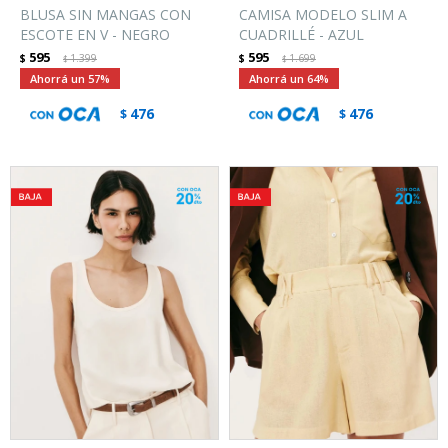
BLUSA SIN MANGAS CON
CAMISA MODELO SLIM A
ESCOTE EN V - NEGRO
CUADRILLÉ - AZUL
595
595
$
1.399
$
1.699
$
$
57
64
476
476
$
$