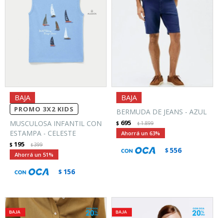
PROMO 3X2 KIDS
BERMUDA DE JEANS - AZUL
695
MUSCULOSA INFANTIL CON
$
1.899
$
ESTAMPA - CELESTE
63
195
$
399
$
556
$
51
156
$