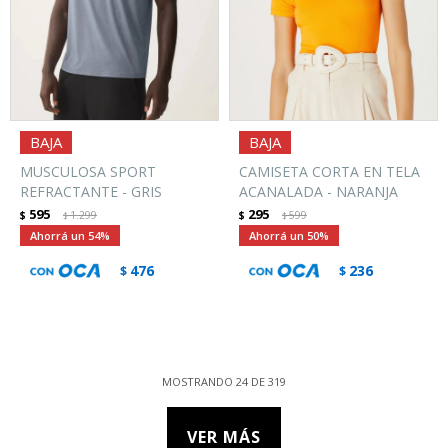
MUSCULOSA SPORT
CAMISETA CORTA EN TELA
REFRACTANTE - GRIS
ACANALADA - NARANJA
595
295
$
1.299
$
599
$
$
54
50
476
236
$
$
MOSTRANDO
24
DE
319
VER MÁS