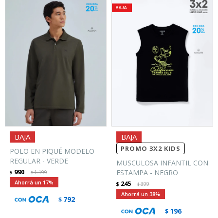
PROMO 3X2 KIDS
POLO EN PIQUÉ MODELO
REGULAR - VERDE
MUSCULOSA INFANTIL CON
990
ESTAMPA - NEGRO
$
1.199
$
17
245
$
399
$
38
792
$
196
$