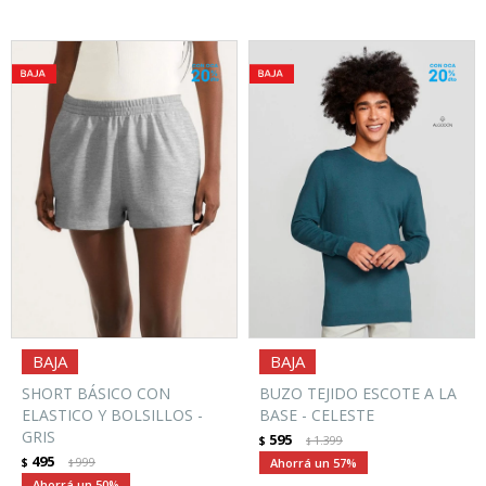
SHORT BÁSICO CON
BUZO TEJIDO ESCOTE A LA
ELASTICO Y BOLSILLOS -
BASE - CELESTE
GRIS
595
$
1.399
$
495
$
999
57
$
50