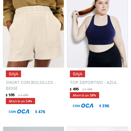
SHORT CON BOLSILLOS -
TOP DEPORTIVO - AZUL
BEIGE
495
$
1.199
$
595
$
1.299
58
$
54
396
$
476
$