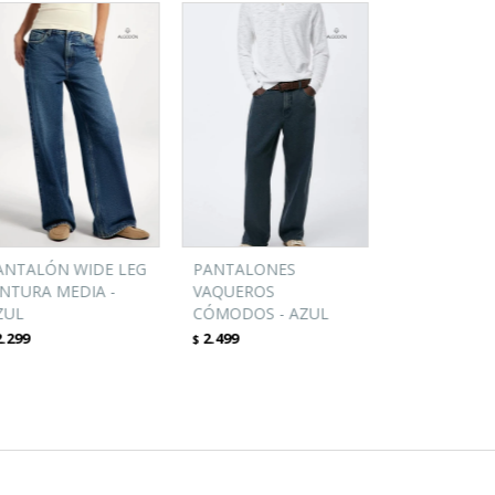
ANTALÓN WIDE LEG
PANTALONES
INTURA MEDIA -
VAQUEROS
ZUL
CÓMODOS - AZUL
2.299
2.499
$