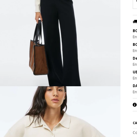
B
En
B
En
De
En
UE
En
DA
En
CA
Co