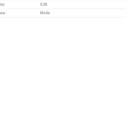
so
0.38
nea
Moda