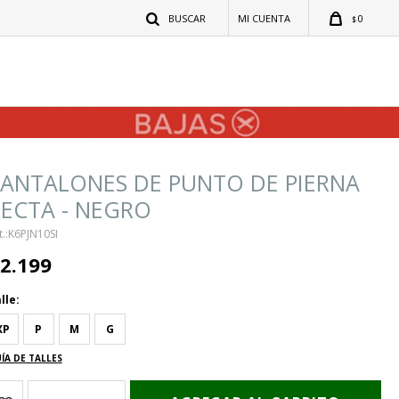
0
$
PANTALONES DE PUNTO DE PIERNA
ECTA - NEGRO
K6PJN10SI
2.199
lle:
XP
P
M
G
ÍA DE TALLES