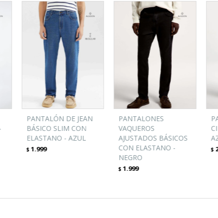
PANTALÓN DE JEAN
PANTALONES
P
-
BÁSICO SLIM CON
VAQUEROS
C
ELASTANO - AZUL
AJUSTADOS BÁSICOS
A
CON ELASTANO -
1.999
$
$
NEGRO
1.999
$