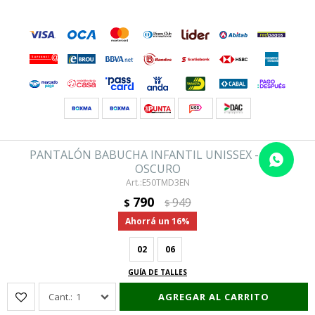
© Copyright 2026 / Hering
es representada por GUSTOV S.A Montevideo- Uruguay
PANTALÓN BABUCHA INFANTIL UNISSEX - GRIS
OSCURO
E50TMD3EN
790
949
$
$
16
02
06
Fenicio
GUÍA DE TALLES
1
AGREGAR AL CARRITO