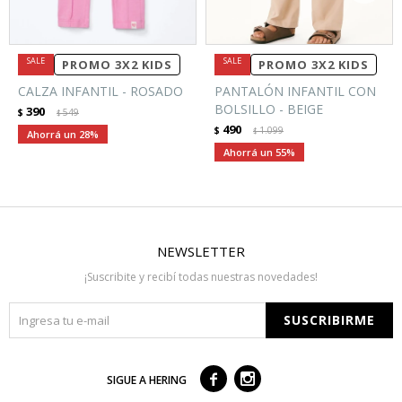
PROMO 3X2 KIDS
PROMO 3X2 KIDS
CALZA INFANTIL - ROSADO
PANTALÓN INFANTIL CON
BOLSILLO - BEIGE
390
$
549
$
490
$
1.099
$
28
55
NEWSLETTER
¡Suscribite y recibí todas nuestras novedades!
SUSCRIBIRME



SIGUE A HERING