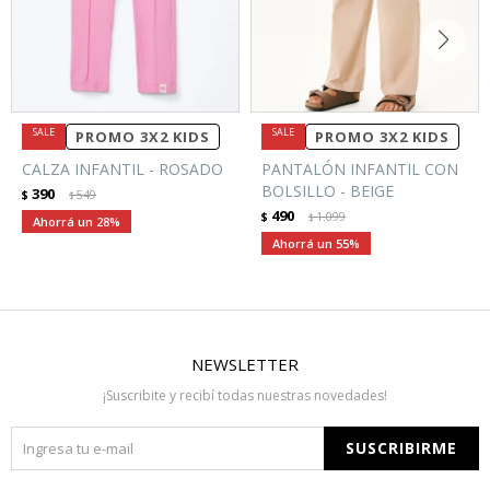
PROMO 3X2 KIDS
PROMO 3X2 KIDS
CALZA INFANTIL - ROSADO
PANTALÓN INFANTIL CON
BOLSILLO - BEIGE
390
$
549
$
490
$
1.099
$
28
55
NEWSLETTER
¡Suscribite y recibí todas nuestras novedades!
SUSCRIBIRME