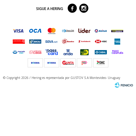



SIGUE A HERING
© Copyright 2026 / Hering
es representada por GUSTOV S.A Montevideo- Uruguay
Fenicio