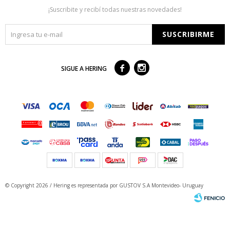
¡Suscribite y recibí todas nuestras novedades!
SUSCRIBIRME



SIGUE A HERING
© Copyright 2026 / Hering
es representada por GUSTOV S.A Montevideo- Uruguay