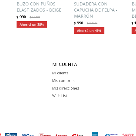
BUZO CON PUÑOS
SUDADERA CON
B
ELASTIZADOS - BEIGE
CAPUCHA DE FELPA -
M
MARRÓN
B
990
$
1.599
$
990
$
1.699
$
$
38
41
MI CUENTA
Mi cuenta
Mis compras
Mis direcciones
Wish List