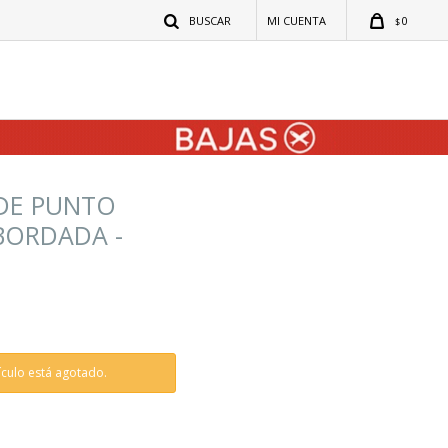
0
$
DE PUNTO
BORDADA -
tículo está agotado.