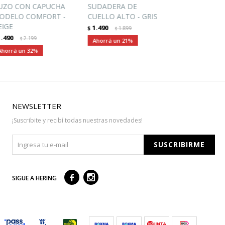
UZO CON CAPUCHA
SUDADERA DE
ODELO COMFORT -
CUELLO ALTO - GRIS
EIGE
1.490
$
1.899
$
1.490
2.199
$
21
32
NEWSLETTER
¡Suscribite y recibí todas nuestras novedades!
SUSCRIBIRME



SIGUE A HERING