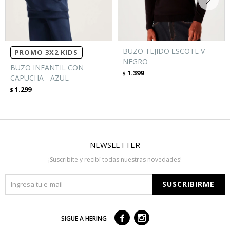
BUZO TEJIDO ESCOTE V -
PROMO 3X2 KIDS
NEGRO
BUZO INFANTIL CON
1.399
$
CAPUCHA - AZUL
1.299
$
NEWSLETTER
¡Suscribite y recibí todas nuestras novedades!
SUSCRIBIRME



SIGUE A HERING