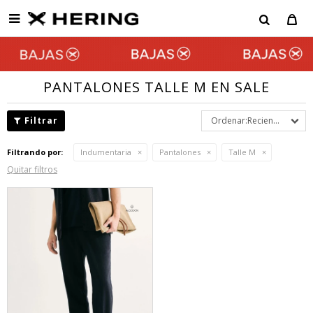

PANTALONES TALLE M EN SALE
Recientes
Filtrando por:
Indumentaria
Pantalones
Talle M
Quitar filtros