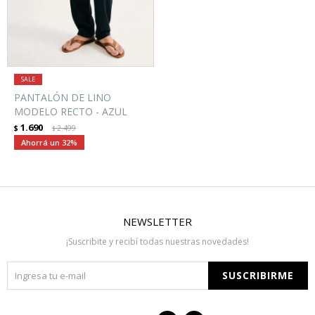
PANTALÓN DE LINO
MODELO RECTO - AZUL
1.690
$
2.499
$
32
NEWSLETTER
¡Suscribite y recibí todas nuestras novedades!
SUSCRIBIRME