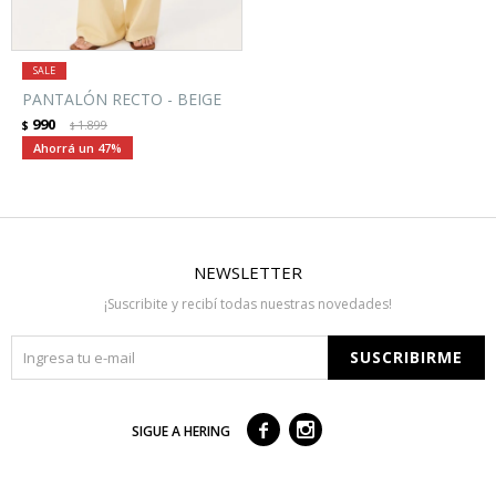
PANTALÓN RECTO - BEIGE
990
$
1.899
$
47
NEWSLETTER
¡Suscribite y recibí todas nuestras novedades!
SUSCRIBIRME



SIGUE A HERING