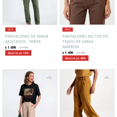
PANTALONES DE SARGA
PANTALONES RECTOS EN
AJUSTADOS - VERDE
TEJIDO DE SARGA -
MARRÓN
1.690
$
1.999
$
1.490
15
$
2.499
$
40