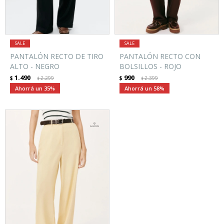
PANTALÓN RECTO DE TIRO
PANTALÓN RECTO CON
ALTO - NEGRO
BOLSILLOS - ROJO
1.490
990
$
2.299
$
2.399
$
$
35
58