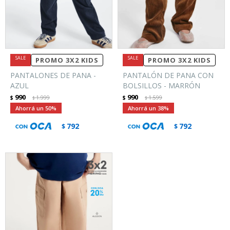
PROMO 3X2 KIDS
PROMO 3X2 KIDS
PANTALONES DE PANA -
PANTALÓN DE PANA CON
AZUL
BOLSILLOS - MARRÓN
990
990
$
1.999
$
1.599
$
$
50
38
792
792
$
$