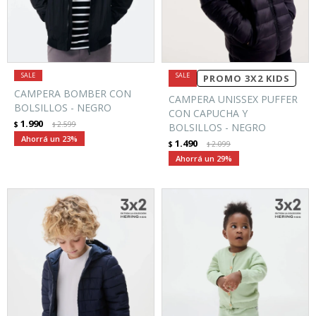
PROMO 3X2 KIDS
CAMPERA BOMBER CON
CAMPERA UNISSEX PUFFER
BOLSILLOS - NEGRO
CON CAPUCHA Y
1.990
$
2.599
$
BOLSILLOS - NEGRO
23
1.490
$
2.099
$
29