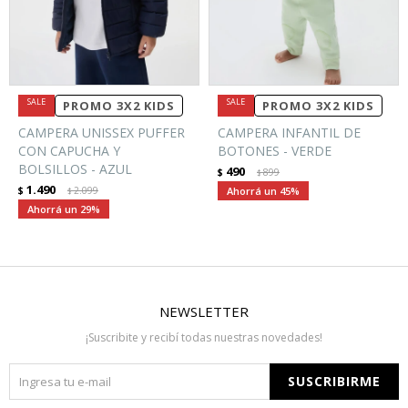
PROMO 3X2 KIDS
PROMO 3X2 KIDS
CAMPERA UNISSEX PUFFER
CAMPERA INFANTIL DE
CON CAPUCHA Y
BOTONES - VERDE
BOLSILLOS - AZUL
490
$
899
$
1.490
$
2.099
45
$
29
NEWSLETTER
¡Suscribite y recibí todas nuestras novedades!
SUSCRIBIRME