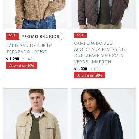
PROMO 3X2 KIDS
CAMPERA BOMBER
CÁRDIGAN DE PUNTO
ACOLCHADA REVERSIBLE
TRENZADO - BEIGE
DUPLAFACE MARRÓN Y
1.290
$
1.699
$
VERDE - MARRÓN
24
1.990
$
3.999
$
50