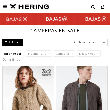

CAMPERAS EN SALE
Recientes
Filtrando por:
Indumentaria
Camperas
Línea:
Moda
Quitar filtros