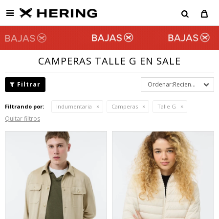

CAMPERAS TALLE G EN SALE
Recientes
Filtrando por:
Indumentaria
Camperas
Talle G
Quitar filtros