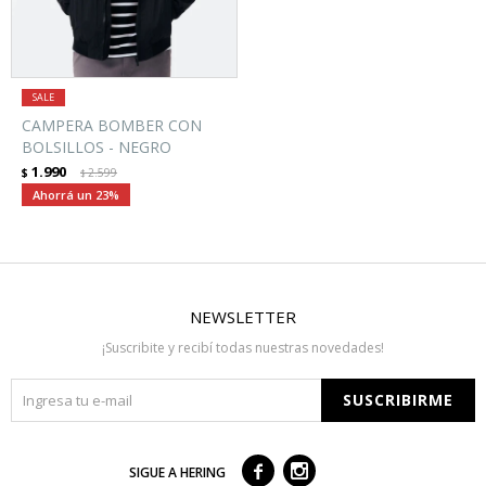
CAMPERA BOMBER CON
BOLSILLOS - NEGRO
1.990
$
2.599
$
23
NEWSLETTER
¡Suscribite y recibí todas nuestras novedades!
SUSCRIBIRME



SIGUE A HERING