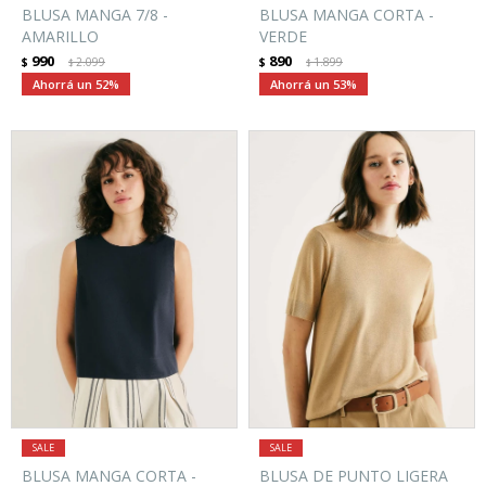
BLUSA MANGA 7/8 -
BLUSA MANGA CORTA -
AMARILLO
VERDE
990
890
$
2.099
$
1.899
$
$
52
53
BLUSA MANGA CORTA -
BLUSA DE PUNTO LIGERA