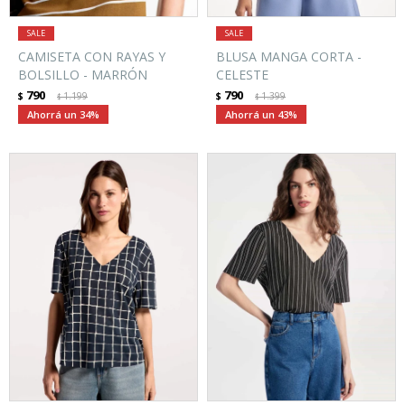
CAMISETA CON RAYAS Y
BLUSA MANGA CORTA -
BOLSILLO - MARRÓN
CELESTE
790
790
$
1.199
$
1.399
$
$
34
43