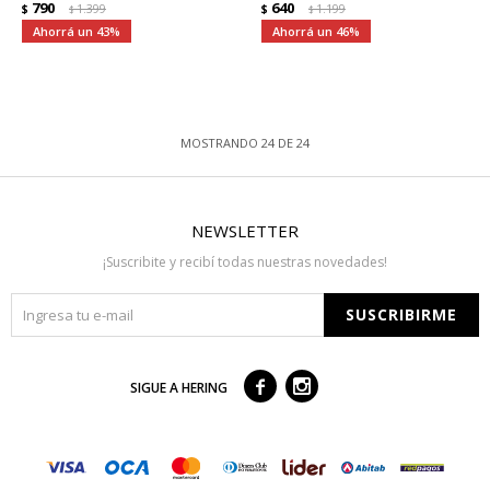
790
640
$
1.399
$
1.199
$
$
43
46
MOSTRANDO
24
DE
24
NEWSLETTER
¡Suscribite y recibí todas nuestras novedades!
SUSCRIBIRME



SIGUE A HERING