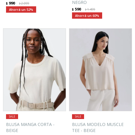
NEGRO
990
$
2.099
$
590
52
$
1.499
$
60
BLUSA MANGA CORTA -
BLUSA MODELO MUSCLE
BEIGE
TEE - BEIGE