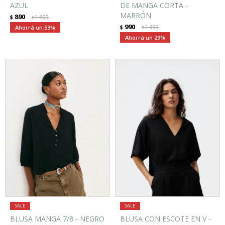
AZUL
DE MANGA CORTA -
MARRÓN
890
$
1.899
$
990
53
$
1.399
$
29
BLUSA MANGA 7/8 - NEGRO
BLUSA CON ESCOTE EN V -