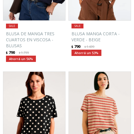
BLUSA DE MANGA TRES
BLUSA MANGA CORTA -
CUARTOS EN VISCOSA -
VERDE - BEIGE
BLUSAS
790
$
1.699
$
790
$
1.799
53
$
56