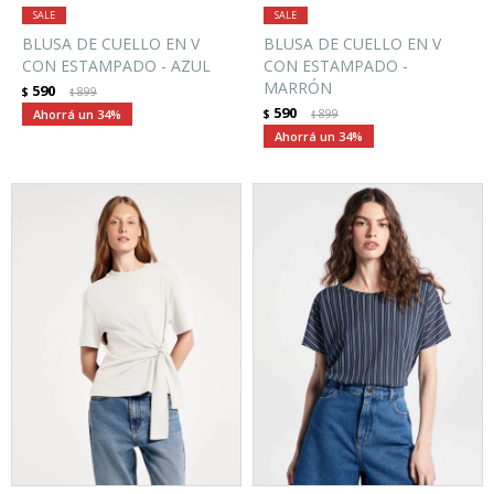
BLUSA DE CUELLO EN V
BLUSA DE CUELLO EN V
CON ESTAMPADO - AZUL
CON ESTAMPADO -
MARRÓN
590
$
899
$
590
34
$
899
$
34