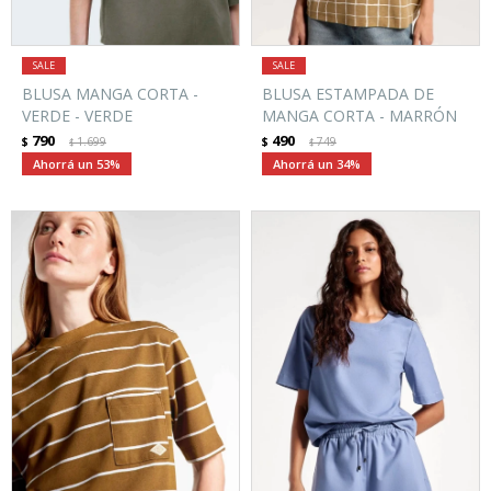
BLUSA MANGA CORTA -
BLUSA ESTAMPADA DE
VERDE - VERDE
MANGA CORTA - MARRÓN
790
490
$
1.699
$
749
$
$
53
34