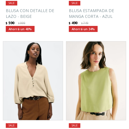
BLUSA CON DETALLE DE
BLUSA ESTAMPADA DE
LAZO - BEIGE
MANGA CORTA - AZUL
590
490
$
999
$
749
$
$
40
34