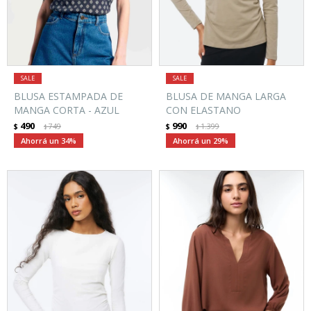
BLUSA ESTAMPADA DE
BLUSA DE MANGA LARGA
MANGA CORTA - AZUL
CON ELASTANO
490
990
$
749
$
1.399
$
$
34
29