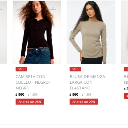
CAMISETA CON
BLUSA DE MANGA
B
CUELLO - NEGRO -
LARGA CON
N
NEGRO
ELASTANO
$
990
990
$
1.299
$
1.399
$
$
23
29