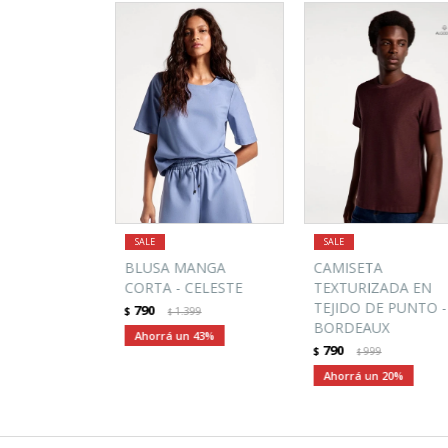
BLUSA MANGA
CAMISETA
CORTA - CELESTE
TEXTURIZADA EN
TEJIDO DE PUNTO -
790
$
1.399
$
BORDEAUX
43
790
$
999
$
20