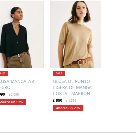
LUSA MANGA 7/8 -
BLUSA DE PUNTO
EGRO
LIGERA DE MANGA
CORTA - MARRÓN
990
2.099
$
990
$
1.399
$
52
29