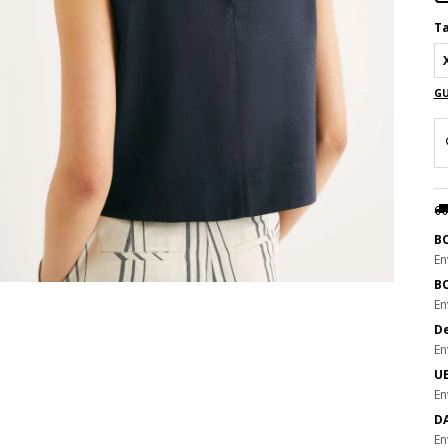
Ta
GU
B
En
B
En
De
En
UE
En
DA
En