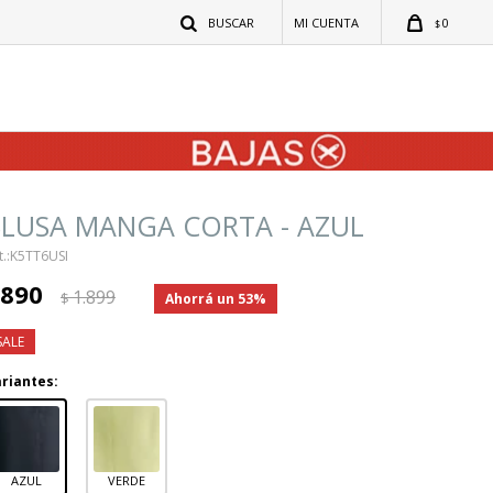
0
$
LUSA MANGA CORTA - AZUL
K5TT6USI
890
1.899
$
53
riantes:
AZUL
VERDE