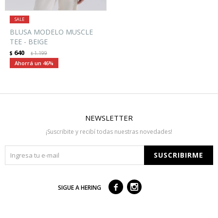
BLUSA MODELO MUSCLE
TEE - BEIGE
640
$
1.199
$
46
NEWSLETTER
¡Suscribite y recibí todas nuestras novedades!
SUSCRIBIRME



SIGUE A HERING