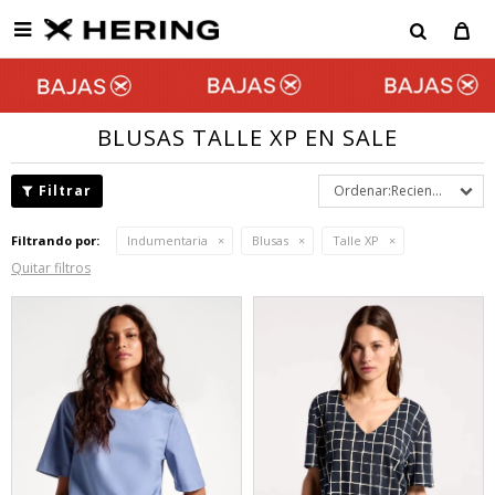

BLUSAS TALLE XP EN SALE
Recientes
Filtrando por:
Indumentaria
Blusas
Talle XP
Quitar filtros