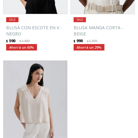
BLUSA CON ESCOTE EN V -
BLUSA MANGA CORTA -
NEGRO
BEIGE
590
990
$
1.499
$
1.399
$
$
60
29