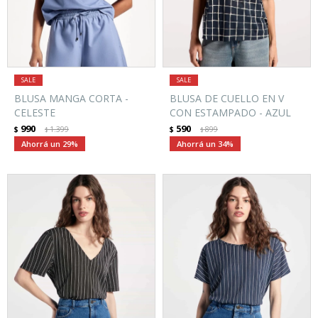
BLUSA MANGA CORTA -
BLUSA DE CUELLO EN V
CELESTE
CON ESTAMPADO - AZUL
990
590
$
1.399
$
899
$
$
29
34