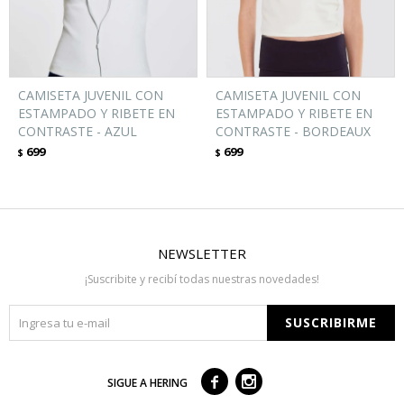
CAMISETA JUVENIL CON
CAMISETA JUVENIL CON
ESTAMPADO Y RIBETE EN
ESTAMPADO Y RIBETE EN
CONTRASTE - AZUL
CONTRASTE - BORDEAUX
699
699
$
$
NEWSLETTER
¡Suscribite y recibí todas nuestras novedades!
SUSCRIBIRME



SIGUE A HERING