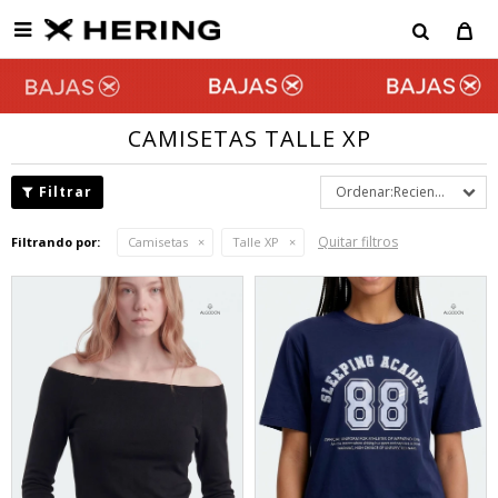

CAMISETAS TALLE XP
Recientes
Quitar filtros
Filtrando por:
Camisetas
Talle XP