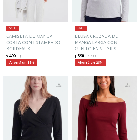
CAMISETA DE MANGA
BLUSA CRUZADA DE
CORTA CON ESTAMPADO -
MANGA LARGA CON
BORDEAUX
CUELLO EN V - GRIS
490
590
$
599
$
799
$
$
18
26