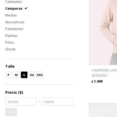
Camisetas
Camperas
Medias
Musculosas
Pantalones
Pijamas
Polos
Shorts
Talle
CAMPERA UNIS
P
M
G
XG
XXG
ROSADO
1.699
$
Precio
($)
OK