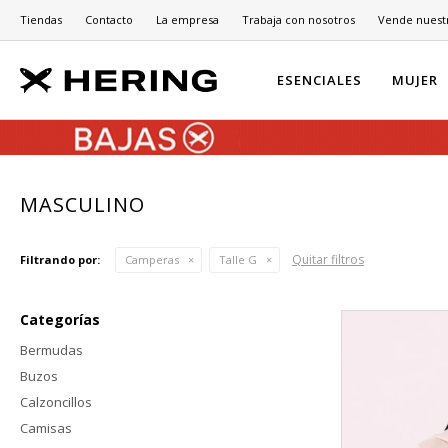
Tiendas
Contacto
La empresa
Trabaja con nosotros
Vende nuest
ESENCIALES
MUJER
MASCULINO
Quitar filtros
Filtrando por:
Camperas
Talle G
Categorías
Bermudas
Buzos
Calzoncillos
Camisas