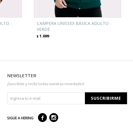
LTO -
CAMPERA UNISSEX BÁSICA ADULTO -
VERDE
1.699
$
NEWSLETTER
¡Suscribite y recibí todas nuestras novedades!
SUSCRIBIRME



SIGUE A HERING