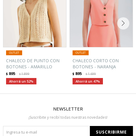
CHALECO DE PUNTO CON
CHALECO CORTO CON
BOTONES - AMARILLO
BOTONES - NARANJA
895
895
$
1.899
$
1.699
$
$
52
47
NEWSLETTER
¡Suscribite y recibí todas nuestras novedades!
SUSCRIBIRME