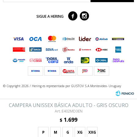



SIGUE A HERING
© Copyright 2026 / Hering
es representada por GUSTOV S.A Montevideo- Uruguay
CAMPERA UNISSEX BÁSICA ADULTO - GRIS OSCURO
E402MD3EN
1.699
$
P
M
G
XG
XXG
Fenicio