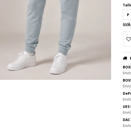
Tall
P
GUÍA
BOX
Enví
BOX
Enví
DePu
Enví
UES 
Enví
DAC 
Enví