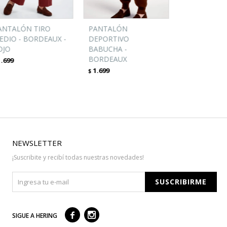
ANTALÓN TIRO
PANTALÓN
EDIO - BORDEAUX -
DEPORTIVO
OJO
BABUCHA -
BORDEAUX
1.699
1.699
$
NEWSLETTER
¡Suscribite y recibí todas nuestras novedades!
SUSCRIBIRME



SIGUE A HERING