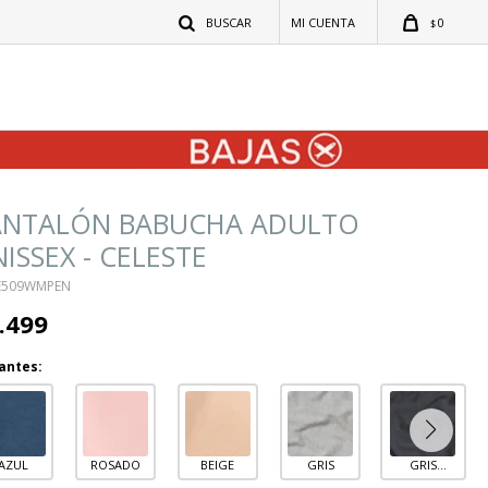
0
$
ANTALÓN BABUCHA ADULTO
ISSEX - CELESTE
E509WMPEN
.499
antes:
AZUL
ROSADO
BEIGE
GRIS
GRIS
OSCURO