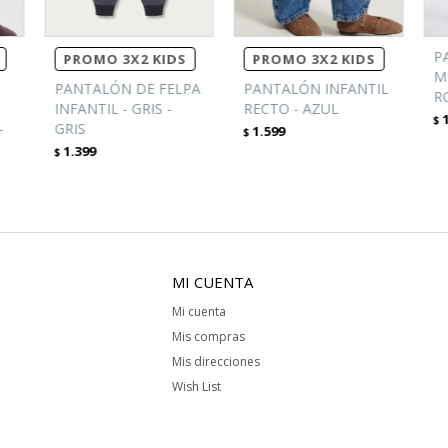
P
PROMO 3X2 KIDS
PROMO 3X2 KIDS
M
PANTALÓN DE FELPA
PANTALÓN INFANTIL
R
INFANTIL - GRIS -
RECTO - AZUL
$
-
GRIS
1.599
$
1.399
$
MI CUENTA
Mi cuenta
Mis compras
Mis direcciones
Wish List