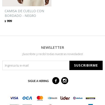
CAMISA DE CUELLO CON
BORDADO - NEGRO
999
$
NEWSLETTER
¡Suscribite y recibí todas nuestras novedades!
SUSCRIBIRME



SIGUE A HERING