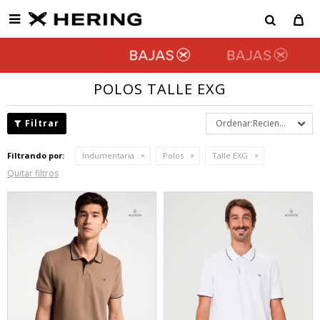

POLOS TALLE EXG
Recientes
Filtrando por:
Indumentaria
Polos
Talle EXG
Quitar filtros