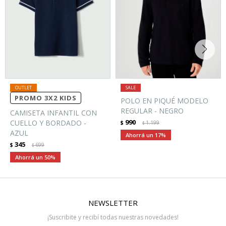
PROMO 3X2 KIDS
POLO EN PIQUÉ MODELO
REGULAR - NEGRO
CAMISETA INFANTIL CON
990
CUELLO Y BORDADO -
$
1.199
$
AZUL
17
345
$
699
$
50
NEWSLETTER
¡Suscribite y recibí todas nuestras novedades!