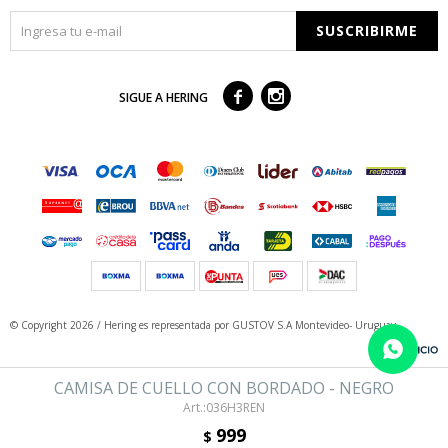
SUSCRIBIRME



SIGUE A HERING
© Copyright 2026 / Hering
es representada por GUSTOV S.A Montevideo- Uruguay
CAMISA DE CUELLO CON BORDADO - NEGRO
036H3REN
999
$