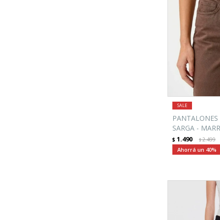
PANTALONES 
SARGA - MAR
1.490
$
2.499
$
40