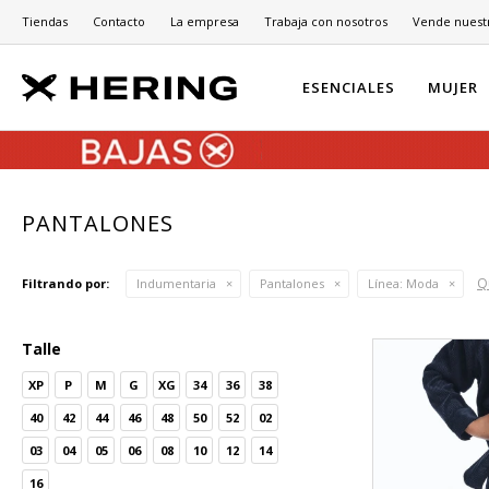
Tiendas
Contacto
La empresa
Trabaja con nosotros
Vende nuest
ESENCIALES
MUJER
PANTALONES
Qu
Filtrando por:
Indumentaria
Pantalones
Línea:
Moda
Talle
XP
P
M
G
XG
34
36
38
40
42
44
46
48
50
52
02
03
04
05
06
08
10
12
14
16