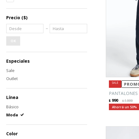
Precio
($)
OK
Especiales
Sale
Outlet
PROMO
PANTALONES 
Línea
990
$
1.999
$
Básico
50
Moda
Color