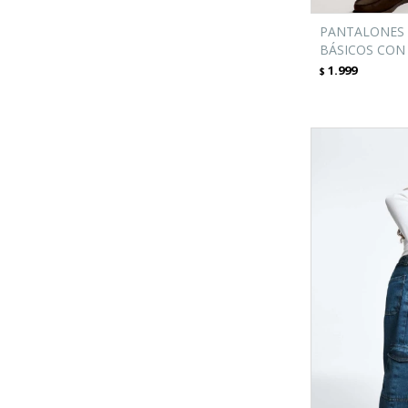
PANTALONES 
BÁSICOS CON
1.999
$