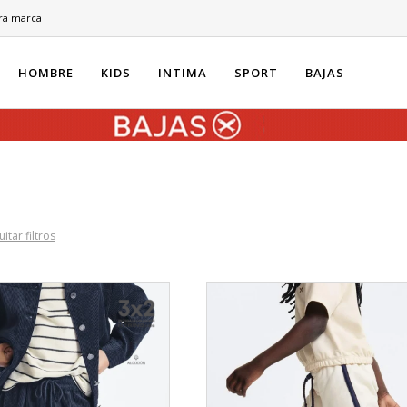
ra marca
HOMBRE
KIDS
INTIMA
SPORT
BAJAS
itar filtros