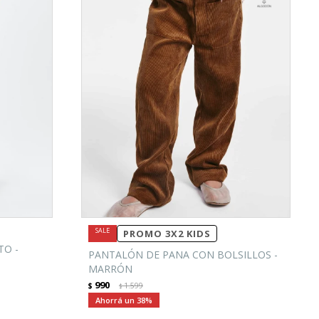
PROMO 3X2 KIDS
TO -
PANTALÓN DE PANA CON BOLSILLOS -
MARRÓN
990
$
1.599
$
38