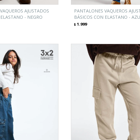
VAQUEROS AJUSTADOS
PANTALONES VAQUEROS AJUS
 ELASTANO - NEGRO
BÁSICOS CON ELASTANO - AZ
1.999
$