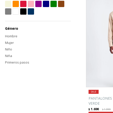
Género
Hombre
Mujer
Niño
Niña
Primeros pasos
PANTALONES 
VERDE
1.690
$
1.999
$